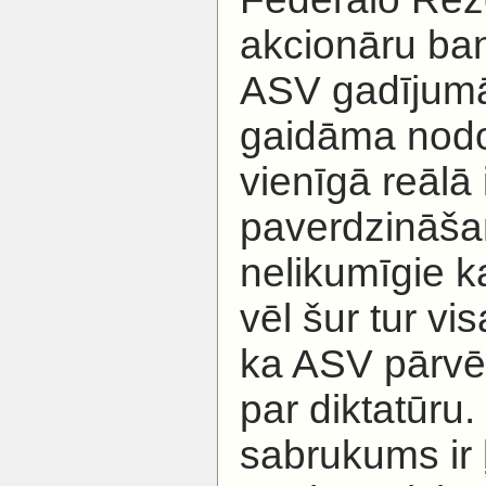
akcionāru ban
ASV gadījumā,
gaidāma nodo
vienīgā reāl
paverdzināšan
nelikumīgie ka
vēl šur tur vi
ka ASV pārvē
par diktatūru.
sabrukums ir ļ