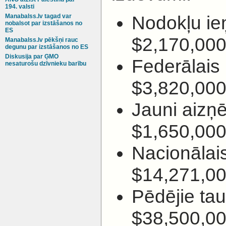
194. valsti
Nodokļu i
Manabalss.lv tagad var
nobalsot par izstāšanos no
ES
$2,170,000
Manabalss.lv pēkšņi rauc
degunu par izstāšanos no ES
Diskusija par ĢMO
Federālais
nesaturošu dzīvnieku barību
$3,820,000
Jauni aizņ
$1,650,000
Nacionālai
$14,271,00
Pēdējie ta
$38,500,0