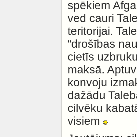
spēkiem Afga
ved cauri Tal
teritorijai. T
“drošības naud
cietīs uzbruk
maksā. Aptuve
konvoju izm
dažādu Taleb
cilvēku kabat
visiem