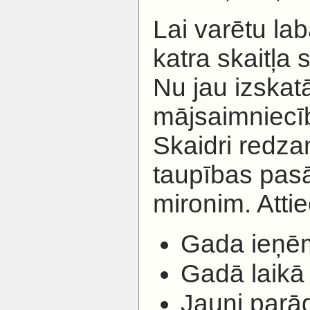
Lai varētu lab
katra skaitļa 
Nu jau izska
mājsaimniecī
Skaidri redza
taupības pasā
mironim. Attie
Gada ieņē
Gadā laikā 
Jauni parād