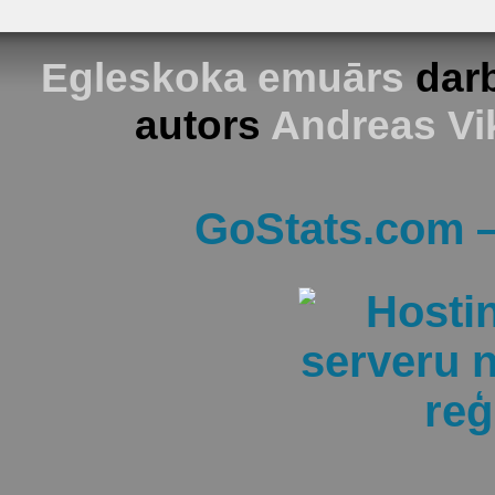
Egleskoka emuārs
darb
autors
Andreas Vi
GoStats.com —