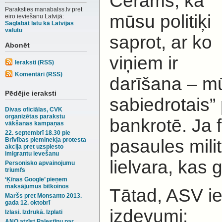
Cerams, ka
Paraksties manabalss.lv pret
mūsu politiķi
eiro ieviešanu Latvijā:
Saglabāt latu kā Latvijas
valūtu
saprot, ar ko
Abonēt
viņiem ir
Ieraksti (RSS)
Komentāri (RSS)
darīšana – m
Pēdējie ieraksti
sabiedrotais
Divas oficiālas, CVK
organizētas parakstu
bankrotē. Ja f
vākšanas kampaņas
22. septembrī 18.30 pie
pasaules mili
Brīvības pieminekļa protesta
akcija pret uzspiesto
imigrantu ievešanu
lielvara, kas
Personisko apvainojumu
triumfs
‘Ķīnas Google’ pieņem
maksājumus bitkoinos
Tātad, ASV i
Maršs pret Monsanto 2013.
gada 12. oktobrī
izdevumi:
Izlasi. Izdrukā. Izplati
ANO atzīst Palestīnu par