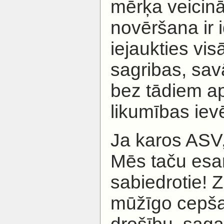
mērķa veicinā
novēršana ir 
iejaukties vis
sagribas, savā
bez tādiem a
likumības iev
Ja karos ASV,
Mēs taču esam 
sabiedrotie! 
mūžīgo cepša
drošību, sag