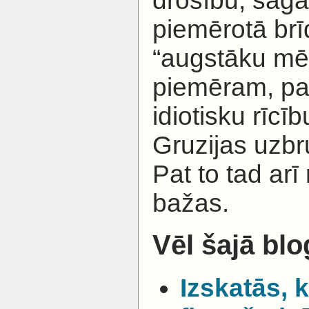
piemērotā brī
“augstāku mē
piemēram, pa
idiotisku rīcī
Gruzijas uzbr
Pat to tad ar
bažas.
Vēl šajā blo
Izskatās, 