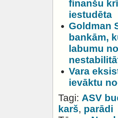
finanšu krīz
iestudēta
Goldman S
bankām, ku
labumu n
nestabilitā
Vara eksist
ievāktu n
Tagi:
ASV bu
karš
,
parādi