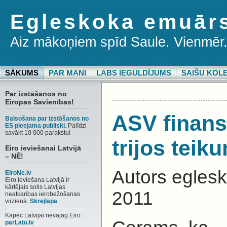
Egleskoka emuār
Aiz mākoņiem spīd Saule. Vienmēr
SĀKUMS
PAR MANI
LABS IEGULDĪJUMS
SAIŠU KOL
Par izstāšanos no
Eiropas Savienības!
ASV finansi
Balsošana par izstāšanos no
ES pieejama publiski
. Palīdzi
savākt 10 000 parakstu!
trijos teik
Eiro ieviešanai Latvijā
– NĒ!
Autors egles
EiroNe.lv
Eiro ieviešana Latvijā ir
kārtējais solis Latvijas
2011
neatkarības ierobežošanas
virzienā.
Skrejlapa
Kāpēc Latvijai nevajag Eiro:
parLatu.lv