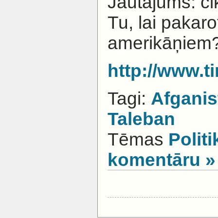
Jautājums: ci
Tu, lai pakaro
amerikāņiem
http://www.t
Tagi:
Afganis
Taleban
Tēmas
Politi
komentāru »