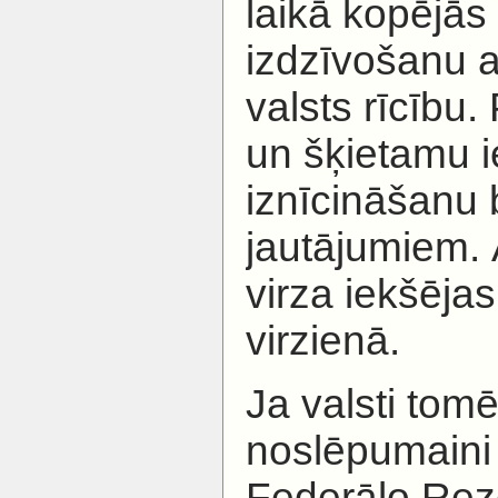
laikā kopējās
izdzīvošanu a
valsts rīcību.
un šķietamu i
iznīcināšanu 
jautājumiem. Ā
virza iekšējas
virzienā.
Ja valsti tomē
noslēpumaini p
Federālo Rez