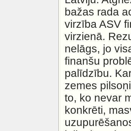
bažas rada 
virzība ASV 
virzienā. Rezu
nelāgs, jo vis
finanšu probl
palīdzību. Ka
zemes pilsoņi
to, ko nevar m
konkrēti, mas
uzupurēšanos 