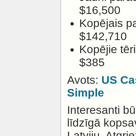
$16,500
Kopējais pa
$142,710
Kopējie tē
$385
Avots:
US Ca
Simple
Interesanti bū
līdzīgā kopsa
Latviju. Atgri