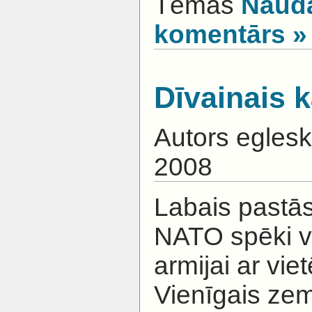
Tēmas
Nauda
komentārs »
Dīvainais 
Autors egles
2008
Labais pastās
NATO spēki v
armijai ar vie
Vienīgais ze