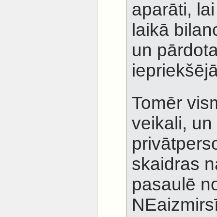
aparāti, la
laikā bilan
un pārdota
iepriekšējā
Tomēr vism
veikali, un 
privātpers
skaidras n
pasaulē no
NEaizmirsī