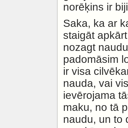
norēķins ir bi
Saka, ka ar ka
staigāt apkārt
nozagt naudu
padomāsim loģ
ir visa cilvē
nauda, vai v
ievērojama tā
maku, no tā 
naudu, un to 