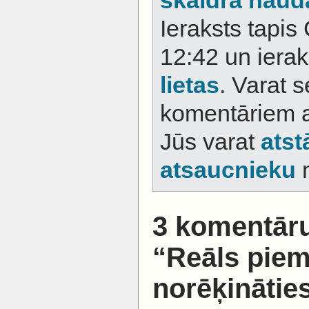
skaidra naud
Ieraksts tapis
12:42 un iera
lietas
. Varat s
komentāriem 
Jūs varat
atst
atsaucnieku
n
3 komentāru
“Reāls piem
norēķināties 