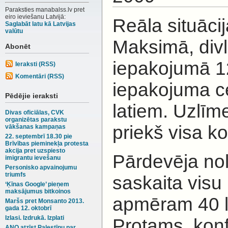
Paraksties manabalss.lv pret
eiro ieviešanu Latvijā:
Reāla situāci
Saglabāt latu kā Latvijas
valūtu
Maksimā, divli
Abonēt
iepakojumā 1
Ieraksti (RSS)
Komentāri (RSS)
iepakojuma c
Pēdējie ieraksti
latiem. Uzlīm
Divas oficiālas, CVK
organizētas parakstu
priekš visa k
vākšanas kampaņas
22. septembrī 18.30 pie
Brīvības pieminekļa protesta
akcija pret uzspiesto
Pārdevēja nol
imigrantu ievešanu
Personisko apvainojumu
triumfs
saskaita visu
‘Ķīnas Google’ pieņem
maksājumus bitkoinos
apmēram 40 l
Maršs pret Monsanto 2013.
gada 12. oktobrī
Izlasi. Izdrukā. Izplati
Protams, konfl
ANO atzīst Palestīnu par