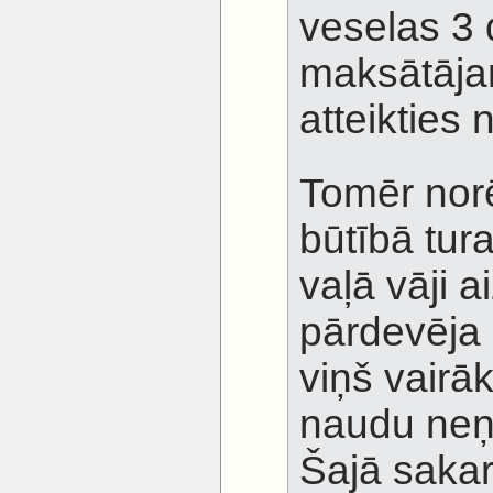
veselas 3 
maksātāja
atteikties
Tomēr norē
būtībā tu
vaļā vāji a
pārdevēja
viņš vairāk
naudu ne
Šajā sakar