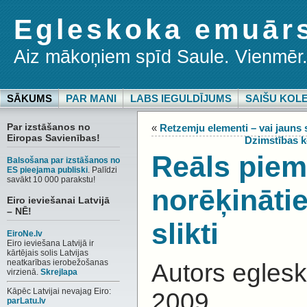
Egleskoka emuār
Aiz mākoņiem spīd Saule. Vienmēr
SĀKUMS
PAR MANI
LABS IEGULDĪJUMS
SAIŠU KOL
Par izstāšanos no
«
Retzemju elementi – vai jauns 
Eiropas Savienības!
Dzimstības 
Reāls piem
Balsošana par izstāšanos no
ES pieejama publiski
. Palīdzi
savākt 10 000 parakstu!
norēķināties
Eiro ieviešanai Latvijā
– NĒ!
slikti
EiroNe.lv
Eiro ieviešana Latvijā ir
kārtējais solis Latvijas
neatkarības ierobežošanas
Autors egles
virzienā.
Skrejlapa
Kāpēc Latvijai nevajag Eiro:
2009
parLatu.lv