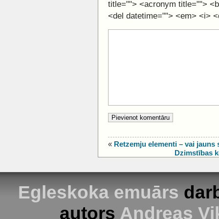
title=""> <acronym title=""> 
<del datetime=""> <em> <i> <q
«
Retzemju elementi – vai jauns 
Dzimstības 
Egleskoka emuārs
darb
autors
Andreas Vi