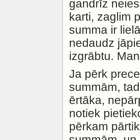
gandrīz neie
karti, zaglim
summa ir lielā
nedaudz jāpie
izgrābtu. Manu
Ja pērk prece
summām, tad n
ērtāka, nepār
notiek pietiek
pērkam pārtik
summām, un no