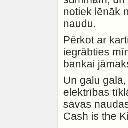
notiek lēnāk 
naudu.
Pērkot ar karti
iegrābties mī
bankai jāmaks
Un galu galā, 
elektrības tīkl
savas naudas 
Cash is the 