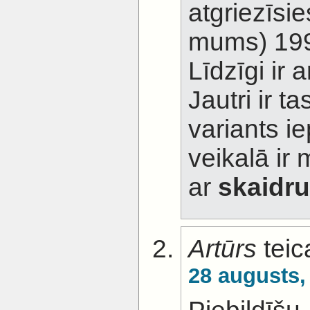
atgriezīsi
mums) 199
Līdzīgi ir 
Jautri ir ta
variants ie
veikalā ir
ar
skaidru
Artūrs
teic
28 augusts,