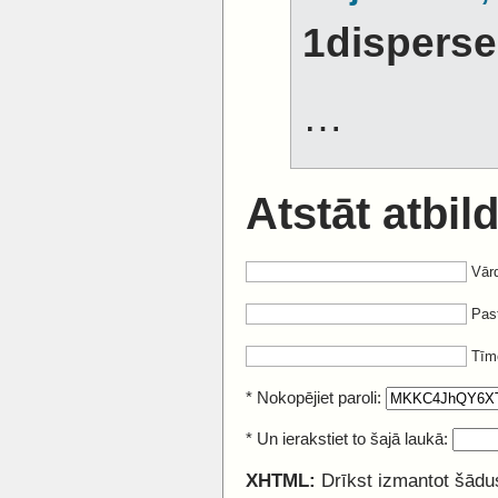
1dispers
…
Atstāt atbild
Vārd
Past
Tīm
* Nokopējiet paroli:
* Un ierakstiet to šajā laukā:
XHTML:
Drīkst izmantot šādus