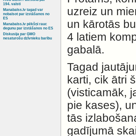
194. valsti
uzreiz un mier
Manabalss.lv tagad var
nobalsot par izstāšanos no
ES
un kārotās bu
Manabalss.lv pēkšņi rauc
degunu par izstāšanos no ES
4 latiem komp
Diskusija par ĢMO
nesaturošu dzīvnieku barību
gabalā.
Tagad jautāju
karti, cik ātri
(visticamāk, 
pie kases), un
tās izlabošan
gadījumā ska