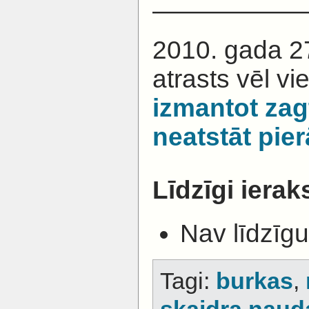
——————
2010. gada 27.
atrasts vēl v
izmantot zag
neatstāt pie
Līdzīgi ieraks
Nav līdzīgu
Tagi:
burkas
,