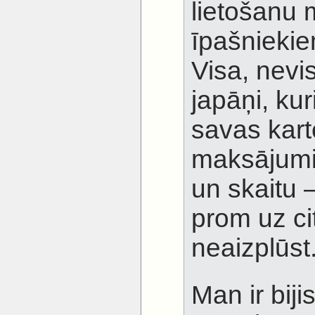
lietošanu
īpašnieki
Visa, nevis
japāņi, ku
savas kar
maksājumi
un skaitu
prom uz c
neaizplūst
Man ir bij