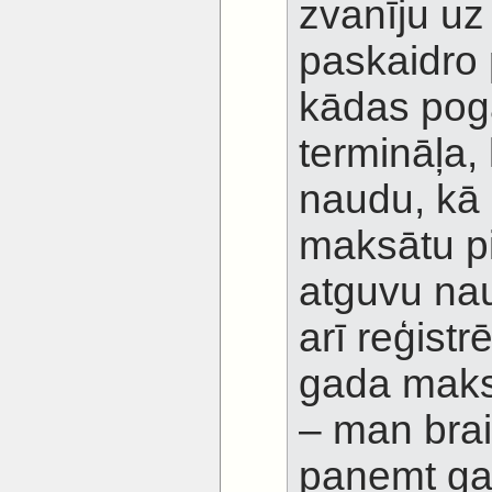
zvanīju uz
paskaidro
kādas poga
termināļa, 
naudu, kā 
maksātu p
atguvu na
arī reģistr
gada maks
– man brai
paņemt ga