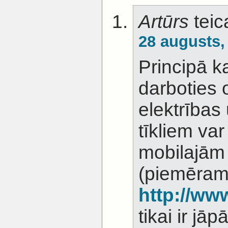
Artūrs
teic
28 augusts,
Principā k
darboties 
elektrības
tīkliem var
mobilajām
(piemēra
http://ww
tikai ir jā