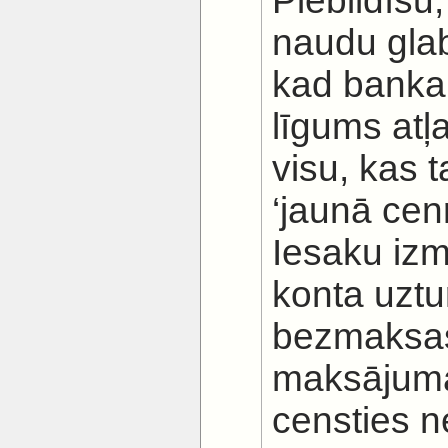
Piebildīšu
naudu glabā
kad banka
līgums atļ
visu, kas 
‘jaunā cen
Iesaku iz
konta uztu
bezmaksas
maksājuma
censties n