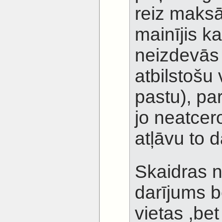
reiz maksāj
mainījis ka
neizdevās 
atbilstošu 
pastu), par
jo neatcero
atļāvu to d
Skaidras 
darījums b
vietas ,bet