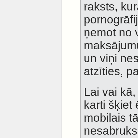
raksts, ku
pornogrāfij
ņemot no v
maksājumu
un viņi ne
atzīties, p
Lai vai kā
karti šķiet 
mobilais t
nesabruks,