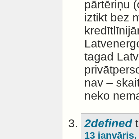
pārtēriņu (
iztikt bez
kredītlīnij
Latvenergo
tagad Latv
privātpers
nav – skai
neko nem
2defined
t
13 janvāris,