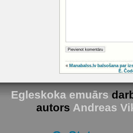
«
Manabalss.lv balsošana par iz
Ē. Čod
Egleskoka emuārs
darb
autors
Andreas Vi