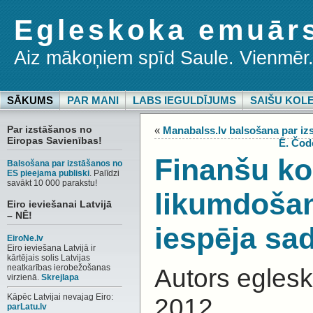
Egleskoka emuār
Aiz mākoņiem spīd Saule. Vienmēr
SĀKUMS
PAR MANI
LABS IEGULDĪJUMS
SAIŠU KOL
Par izstāšanos no
«
Manabalss.lv balsošana par iz
Eiropas Savienības!
Ē. Čod
Finanšu ko
Balsošana par izstāšanos no
ES pieejama publiski
. Palīdzi
savākt 10 000 parakstu!
likumdoša
Eiro ieviešanai Latvijā
– NĒ!
iespēja sa
EiroNe.lv
Eiro ieviešana Latvijā ir
kārtējais solis Latvijas
neatkarības ierobežošanas
Autors eglesk
virzienā.
Skrejlapa
Kāpēc Latvijai nevajag Eiro:
2012
parLatu.lv