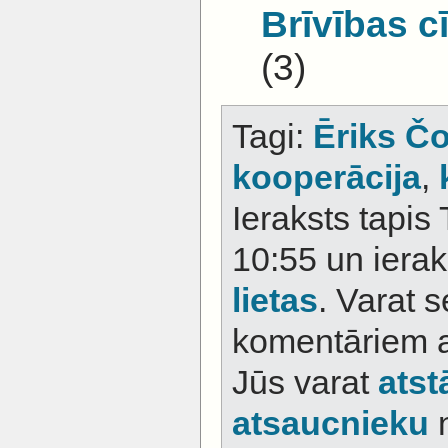
Brīvības c
(3)
Tagi:
Ēriks Č
kooperācija
,
Ieraksts tapis
10:55 un iera
lietas
. Varat s
komentāriem 
Jūs varat
atst
atsaucnieku
n