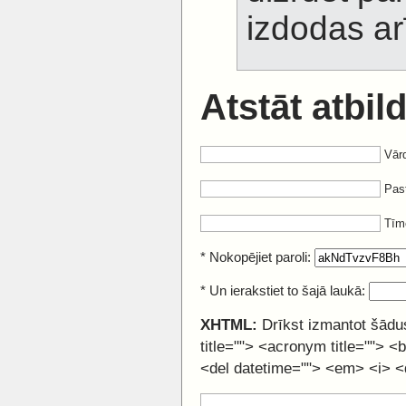
izdodas ar
Atstāt atbild
Vārd
Past
Tīm
* Nokopējiet paroli:
* Un ierakstiet to šajā laukā:
XHTML:
Drīkst izmantot šādus
title=""> <acronym title=""> 
<del datetime=""> <em> <i> <q