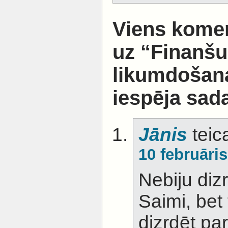
Viens komen
uz “Finanšu
likumdošan
iespēja sad
Jānis
teic
10 februāris
Nebiju dizr
Saimi, bet 
dizrdēt pa