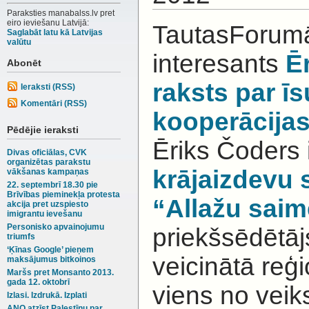
Paraksties manabalss.lv pret
eiro ieviešanu Latvijā:
TautasForumā 
Saglabāt latu kā Latvijas
valūtu
interesants
Ēr
Abonēt
raksts par ī
Ieraksti (RSS)
Komentāri (RSS)
kooperācijas
Pēdējie ieraksti
Ēriks Čoders
Divas oficiālas, CVK
organizētas parakstu
krājaizdevu 
vākšanas kampaņas
22. septembrī 18.30 pie
Brīvības pieminekļa protesta
“Allažu saim
akcija pret uzspiesto
imigrantu ievešanu
Personisko apvainojumu
priekšsēdētāj
triumfs
‘Ķīnas Google’ pieņem
veicinātā reģi
maksājumus bitkoinos
Maršs pret Monsanto 2013.
gada 12. oktobrī
viens no vei
Izlasi. Izdrukā. Izplati
ANO atzīst Palestīnu par