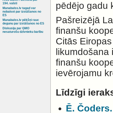
pēdējo gadu k
194. valsti
Manabalss.lv tagad var
nobalsot par izstāšanos no
ES
Pašreizējā La
Manabalss.lv pēkšņi rauc
degunu par izstāšanos no ES
finanšu koope
Diskusija par ĢMO
nesaturošu dzīvnieku barību
Citās Eiropas 
likumdošana i
finanšu koope
ievērojamu kre
Līdzīgi ieraks
Ē. Čoders